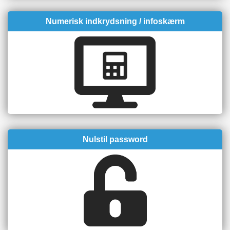
Numerisk indkrydsning / infoskærm
Nulstil password