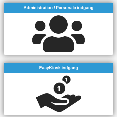
Administration / Personale indgang
EasyKiosk indgang